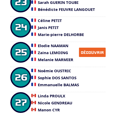
23
Sarah GUERIN TOUBI
Bénédicte FEUVRE LANGOUET
Céline PETIT
24
Janis PETIT
Marie-pierre DELHORBE
Elodie NAAMAN
25
Zaina LEMOING
DÉCOUVRIR
Melanie MARMIER
Noémie OUSTRIC
26
Sophie DOS SANTOS
Emmanuelle BALMAS
Linda PROULX
27
Nicole GENDREAU
Manon CYR