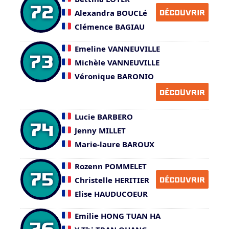
72
Alexandra BOUCLé
DÉCOUVRIR
Clémence BAGIAU
Emeline VANNEUVILLE
73
Michèle VANNEUVILLE
Véronique BARONIO
DÉCOUVRIR
Lucie BARBERO
74
Jenny MILLET
Marie-laure BAROUX
Rozenn POMMELET
75
Christelle HERITIER
DÉCOUVRIR
Elise HAUDUCOEUR
Emilie HONG TUAN HA
76