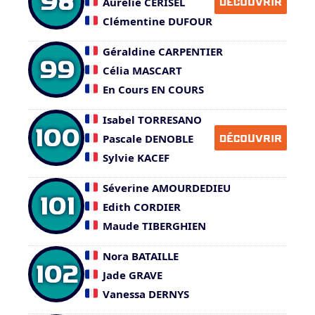
98
Aurelie CERISEL
DÉCOUVRIR
Clémentine DUFOUR
Géraldine CARPENTIER
99
Célia MASCART
En Cours EN COURS
Isabel TORRESANO
100
Pascale DENOBLE
DÉCOUVRIR
Sylvie KACEF
Séverine AMOURDEDIEU
101
Edith CORDIER
Maude TIBERGHIEN
Nora BATAILLE
102
Jade GRAVE
Vanessa DERNYS