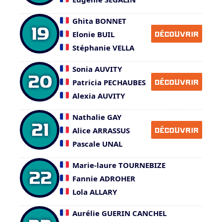
Ghita BONNET
19
Elonie BUIL
DÉCOUVRIR
Stéphanie VELLA
Sonia AUVITY
20
Patricia PECHAUBES
DÉCOUVRIR
Alexia AUVITY
Nathalie GAY
21
Alice ARRASSUS
DÉCOUVRIR
Pascale UNAL
Marie-laure TOURNEBIZE
22
Fannie ADROHER
Lola ALLARY
Aurélie GUERIN CANCHEL