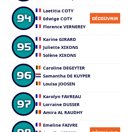
Laetitia COTY
94
Edwige COTY
DÉCOUVRIR
Florence VERNEREY
Karine GIRARD
95
Juliette XIXONS
Solène XIXONS
Caroline DEGEYTER
96
Samantha DE KUYPER
Louisa JOOSEN
Karolyn FAVREAU
97
Lorraine DUSSER
Amira AL RAUDHY
Emeline FAIVRE