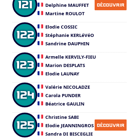
121
Delphine MAUFFET
DÉCOUVRIR
Martine ROULOT
Elodie COSSIC
122
Stéphanie KERLéVéO
Sandrine DAUPHIN
Armelle KERVILY-FIEU
123
Marion DESPLATS
Elodie LAUNAY
Valérie NICOLADZE
124
Carola PUNDER
Béatrice GAULIN
Christine SABI
125
Elodie JEANNINGROS
DÉCOUVRIR
Sandra DI BISCEGLIE