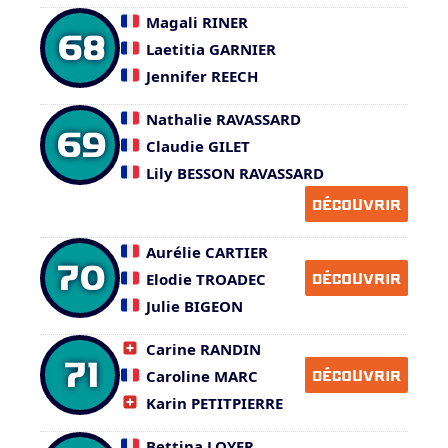
Magali RINER
68
Laetitia GARNIER
Jennifer REECH
Nathalie RAVASSARD
69
Claudie GILET
Lily BESSON RAVASSARD
DÉCOUVRIR
Aurélie CARTIER
70
Elodie TROADEC
DÉCOUVRIR
Julie BIGEON
Carine RANDIN
71
Caroline MARC
DÉCOUVRIR
Karin PETITPIERRE
Bettina LOYER