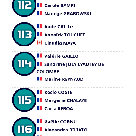
112
Carole BAMPI
Nadège GRABOWSKI
Aude CAILLé
113
Annaïck TOUCHET
Claudia MAYA
Valérie GAILLOT
114
Sandrine JOLY LYAUTEY DE
COLOMBE
Marine REYNAUD
Rocio COSTE
115
Margerie CHALAYE
Carla REBOA
Gaëlle CORNU
116
Alexandra BILIATO