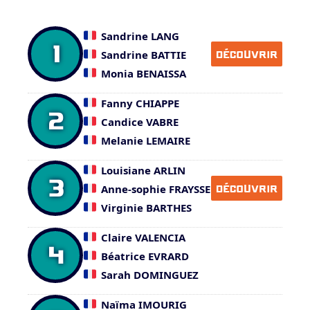
Sandrine LANG
1
Sandrine BATTIE
DÉCOUVRIR
Monia BENAISSA
Fanny CHIAPPE
2
Candice VABRE
Melanie LEMAIRE
Louisiane ARLIN
3
Anne-sophie FRAYSSE
DÉCOUVRIR
Virginie BARTHES
Claire VALENCIA
4
Béatrice EVRARD
Sarah DOMINGUEZ
Naïma IMOURIG