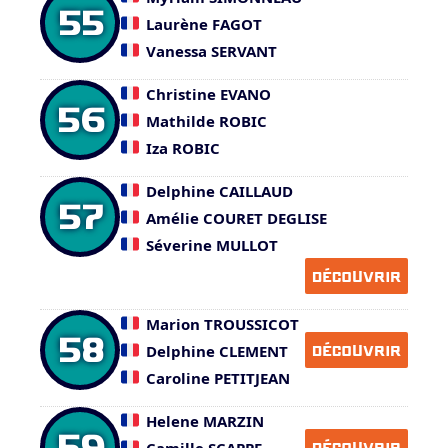
55
Laurène FAGOT
Vanessa SERVANT
Christine EVANO
56
Mathilde ROBIC
Iza ROBIC
Delphine CAILLAUD
57
Amélie COURET DEGLISE
Séverine MULLOT
DÉCOUVRIR
Marion TROUSSICOT
58
Delphine CLEMENT
DÉCOUVRIR
Caroline PETITJEAN
Helene MARZIN
59
Camille SCAPPE
DÉCOUVRIR