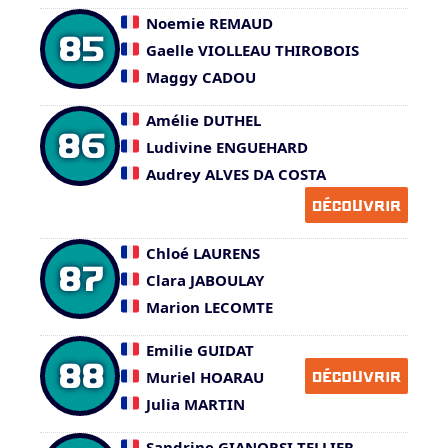
Noemie REMAUD
85
Gaelle VIOLLEAU THIROBOIS
Maggy CADOU
Amélie DUTHEL
86
Ludivine ENGUEHARD
Audrey ALVES DA COSTA
DÉCOUVRIR
Chloé LAURENS
87
Clara JABOULAY
Marion LECOMTE
Emilie GUIDAT
88
Muriel HOARAU
DÉCOUVRIR
Julia MARTIN
Sandrine GIANORSI-TELLIER