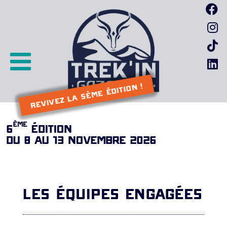
Passer
F
au
I
contenu
I
L
REVIVEZ LA 5ème ÉDITION !
ème
6
ÉDITION
DU 8 AU 13 NOVEMBRE 2026
LES ÉQUIPES ENGAGÉES