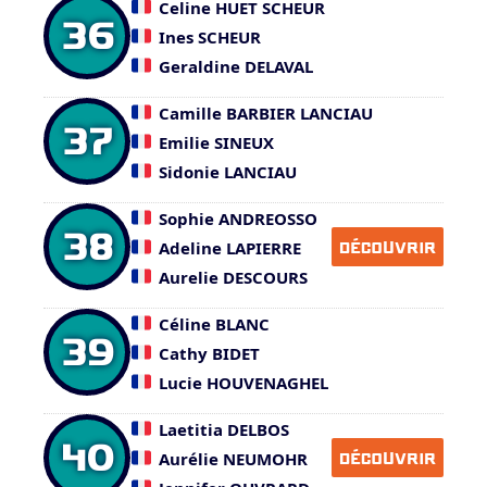
Celine HUET SCHEUR
36
Ines SCHEUR
Geraldine DELAVAL
Camille BARBIER LANCIAU
37
Emilie SINEUX
Sidonie LANCIAU
Sophie ANDREOSSO
38
Adeline LAPIERRE
DÉCOUVRIR
Aurelie DESCOURS
Céline BLANC
39
Cathy BIDET
Lucie HOUVENAGHEL
Laetitia DELBOS
40
Aurélie NEUMOHR
DÉCOUVRIR