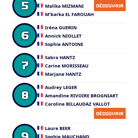
5
Malika MIZMANI
DÉCOUVRIR
M'barka EL FAROUAH
Iréna GUERIN
6
Annick NIOLLET
Sophie ANTOINE
Sabra HANTZ
7
Carine MORISSEAU
Marjane HANTZ
Audrey LEGER
8
Amandine RIVOIRE BROGNIART
Caroline BILLAUDAZ VALLOT
DÉCOUVRIR
Laure BEER
9
Sophie MAUCHAND