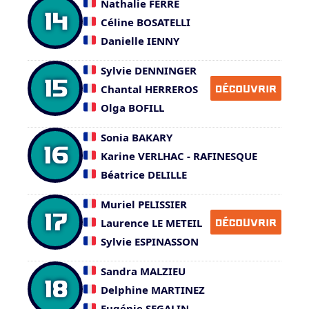
Nathalie FERRE
14
Céline BOSATELLI
Danielle IENNY
Sylvie DENNINGER
15
Chantal HERREROS
DÉCOUVRIR
Olga BOFILL
Sonia BAKARY
16
Karine VERLHAC - RAFINESQUE
Béatrice DELILLE
Muriel PELISSIER
17
Laurence LE METEIL
DÉCOUVRIR
Sylvie ESPINASSON
Sandra MALZIEU
18
Delphine MARTINEZ
Eugénie SEGALIN