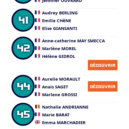
Jennifer OUVRARD
Audrey BERLING
41
Emilie CHêNE
Elise GIANSANTI
Anne-catherine MAY SMECCA
42
Marlène MOREL
Hélène GIDROL
DÉCOUVRIR
Aurelie MORAULT
44
Anais SAGET
DÉCOUVRIR
Marlene GROSSI
Nathalie ANDRIANNE
45
Marie BARAT
Emma MARCHADIER