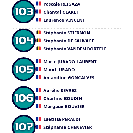
Pascale REIGAZA
103
Chantal CLARET
Laurence VINCENT
Stéphanie STIERNON
104
Stephanie DE SAUVAGE
Stéphanie VANDEMOORTELE
Marie JURADO-LAURENT
105
Maud JURADO
Amandine GONCALVES
Aurélie SEVREZ
106
Charline BOUDIN
Margaux BOUVIER
Laetitia PERALDI
107
Stéphanie CHENEVIER