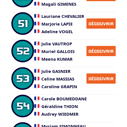
Magali GIMENES
Lauriane CHEVALIER
51
Marjorie LAPIE
DÉCOUVRIR
Adeline VOGEL
Julie VAUTROP
52
Muriel GALLOIS
DÉCOUVRIR
Meena KUMAR
Julie GASNIER
53
Celine MASSIAS
DÉCOUVRIR
Caroline GRAPIN
Carole BOUMEDDANE
54
Géraldine THION
Audrey WIEDMER
Myriam SIMONNEAU