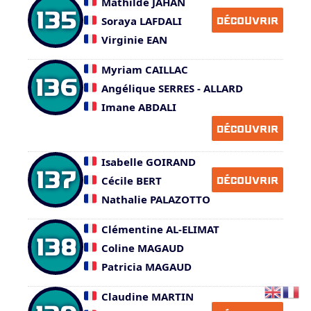
Mathilde JAHAN
135
Soraya LAFDALI
DÉCOUVRIR
Virginie EAN
Myriam CAILLAC
136
Angélique SERRES - ALLARD
Imane ABDALI
DÉCOUVRIR
Isabelle GOIRAND
137
Cécile BERT
DÉCOUVRIR
Nathalie PALAZOTTO
Clémentine AL-ELIMAT
138
Coline MAGAUD
Patricia MAGAUD
Claudine MARTIN