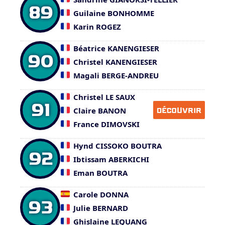
89
Guilaine BONHOMME
Karin ROGEZ
Béatrice KANENGIESER
90
Christel KANENGIESER
Magali BERGE-ANDREU
Christel LE SAUX
91
Claire BANON
DÉCOUVRIR
France DIMOVSKI
Hynd CISSOKO BOUTRA
92
Ibtissam ABERKICHI
Eman BOUTRA
Carole DONNA
93
Julie BERNARD
Ghislaine LEQUANG