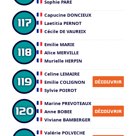
Sophie PARE
Capucine DONCIEUX
117
Laetitia PERNOT
Cécile DE VAUREIX
Emilie MARIE
118
Alice MERVILLE
Murielle HERPIN
Celine LEMAIRE
119
Emilie COLIGNON
DÉCOUVRIR
Sylvie POIROT
Marine PREVOTEAUX
120
Anne BOBEE
DÉCOUVRIR
Viviane BAMBERGER
Valérie POLVECHE