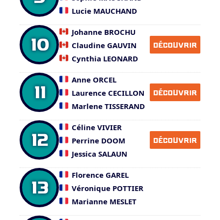
Lucie MAUCHAND
Johanne BROCHU
10
Claudine GAUVIN
DÉCOUVRIR
Cynthia LEONARD
Anne ORCEL
11
Laurence CECILLON
DÉCOUVRIR
Marlene TISSERAND
Céline VIVIER
12
Perrine DOOM
DÉCOUVRIR
Jessica SALAUN
Florence GAREL
13
Véronique POTTIER
Marianne MESLET