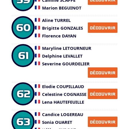
Marion BEGUINOT
Aline TURREL
60
Brigitte GONZALES
DÉCOUVRIR
Florence DAYAN
Maryline LETOURNEUR
61
Delphine LEVALLET
Severine GOURDELIER
DÉCOUVRIR
Elodie COUPILLAUD
62
Celestine COGNASSE
DÉCOUVRIR
Lena HAUTEFEUILLE
Candice LOGEREAU
63
Sonia OUARET
DÉCOUVRIR