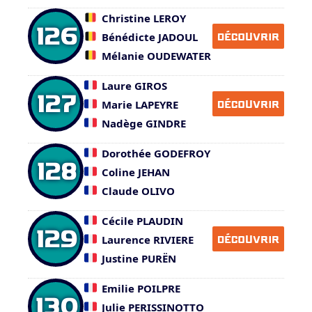
Christine LEROY
126
Bénédicte JADOUL
DÉCOUVRIR
Mélanie OUDEWATER
Laure GIROS
127
Marie LAPEYRE
DÉCOUVRIR
Nadège GINDRE
Dorothée GODEFROY
128
Coline JEHAN
Claude OLIVO
Cécile PLAUDIN
129
Laurence RIVIERE
DÉCOUVRIR
Justine PURËN
Emilie POILPRE
130
Julie PERISSINOTTO