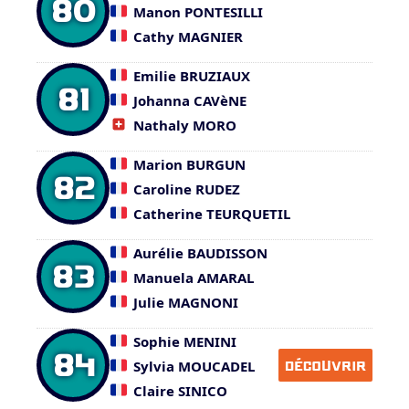
80
Manon PONTESILLI
Cathy MAGNIER
Emilie BRUZIAUX
81
Johanna CAVèNE
Nathaly MORO
Marion BURGUN
82
Caroline RUDEZ
Catherine TEURQUETIL
Aurélie BAUDISSON
83
Manuela AMARAL
Julie MAGNONI
Sophie MENINI
84
Sylvia MOUCADEL
DÉCOUVRIR
Claire SINICO