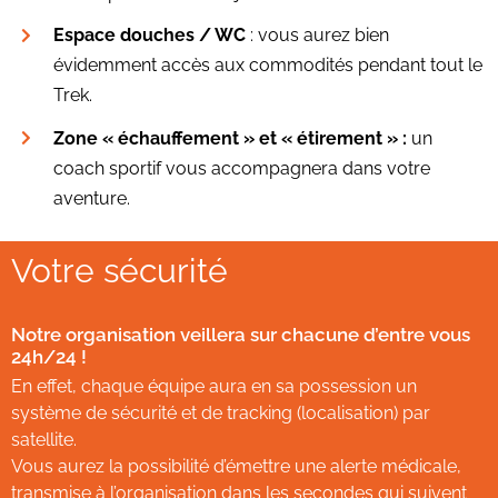
Espace douches / WC
: vous aurez bien
évidemment accès aux commodités pendant tout le
Trek.
Zone « échauffement » et « étirement » :
un
coach sportif vous accompagnera dans votre
aventure.
Votre sécurité
Notre organisation veillera sur chacune d’entre vous
24h/24 !
En effet, chaque équipe aura en sa possession un
système de sécurité et de tracking (localisation) par
satellite.
Vous aurez la possibilité d’émettre une alerte médicale,
transmise à l’organisation dans les secondes qui suivent