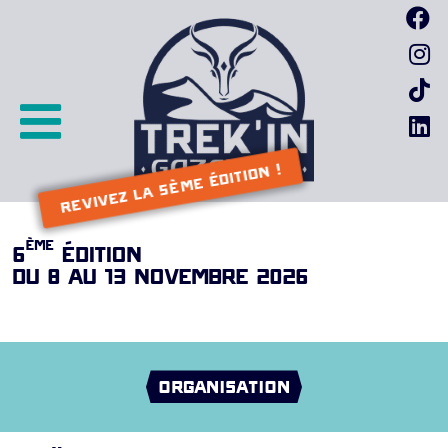
Passer
F
au
I
contenu
I
L
REVIVEZ LA 5ème ÉDITION !
ème
6
ÉDITION
DU 8 AU 13 NOVEMBRE 2026
ORGANISATION