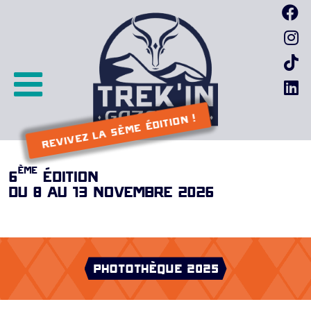
Passer
F
au
I
contenu
I
L
REVIVEZ LA 5ème ÉDITION !
ème
6
ÉDITION
DU 8 AU 13 NOVEMBRE 2026
PHOTOTHÈQUE 2025