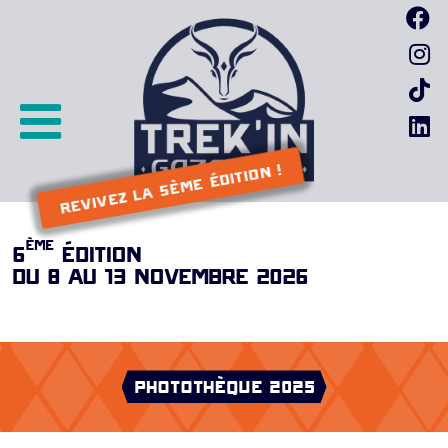
Passer
F
au
I
contenu
I
L
REVIVEZ LA 5ème ÉDITION !
ème
6
ÉDITION
DU 8 AU 13 NOVEMBRE 2026
PHOTOTHÈQUE 2025